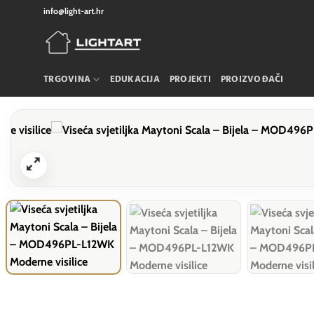
Skip
info@light-art.hr
to
content
TRGOVINA
EDUKACIJA
PROJEKTI
PROIZVOĐAČI