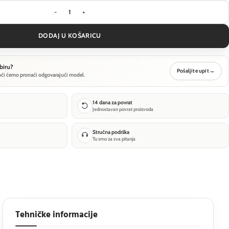
Viseća svjetiljka Maytoni Scala - Bijela - MOD496P
DODAJ U KOŠARICU
biru?
Pošaljite upit
→
oći ćemo pronaći odgovarajući model.
14 dana za povrat
Jednostavan povrat proizvoda
Stručna podrška
Tu smo za sva pitanja
Tehničke informacije