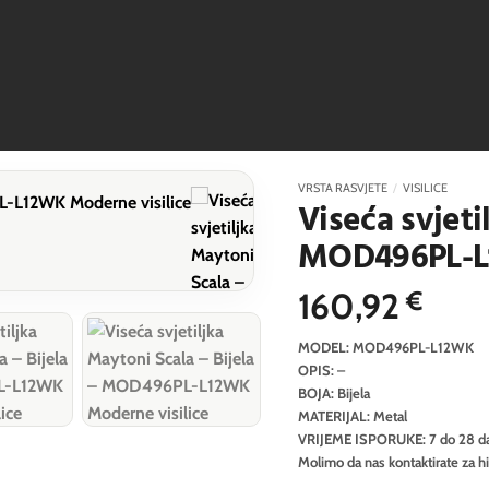
VRSTA RASVJETE
/
VISILICE
Viseća svjeti
MOD496PL-
160,92
€
MODEL: MOD496PL-L12WK
OPIS: –
BOJA: Bijela
MATERIJAL: Metal
VRIJEME ISPORUKE: 7 do 28 d
Molimo da nas kontaktirate za h