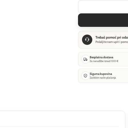
Trebaš pomoć pri oda
Pošaljite nam upit i pom
Besplatna dostava
Za narudžbe iznad 100 €
Sigurna kupovina
Zaštićen način plaćanja