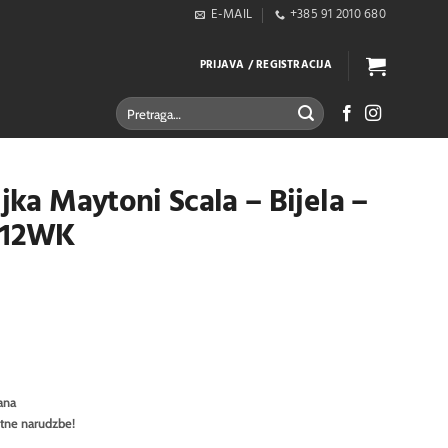
E-MAIL
+385 91 2010 680
PRIJAVA / REGISTRACIJA
Pretraži:
ljka Maytoni Scala – Bijela –
L12WK
ana
itne narudzbe!