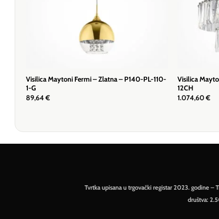
Visilica Maytoni Fermi – Zlatna – P140-PL-110-
Visilica May
1-G
12CH
89,64
€
1.074,60
€
Tvrtka upisana u trgovački registar 2023. godine 
društva: 2.