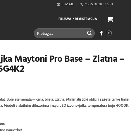
E-MAIL
+385 91 2010 680
PRIJAVA / REGISTRACIJA
Pretraži:
ljka Maytoni Pro Base – Zlatna –
6G4K2
. Boje elemenata — crna, bijela, zlatna. Minimalistički oblici i sažete tanke linije.
ja. Modeli s akrilnim difuzorima imaju LED izvor svjetla, temperatura boje 4000K.
ana
itne narudzbe!