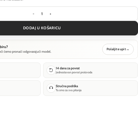
Viseća svjetiljka Maytoni Pro Base - Zlatna - MOD
DODAJ U KOŠARICU
biru?
Pošaljite upit
→
oći ćemo pronaći odgovarajući model.
14 dana za povrat
Jednostavan povrat proizvoda
Stručna podrška
Tu smo za sva pitanja