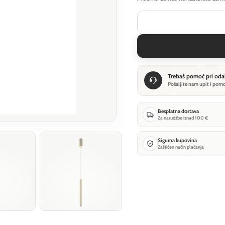
Trebaš pomoć pri oda
Pošaljite nam upit i pom
Besplatna dostava
Za narudžbe iznad 100 €
Sigurna kupovina
Zaštićen način plaćanja