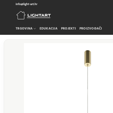
Skip
info@light-art.hr
to
content
TRGOVINA
EDUKACIJA
PROJEKTI
PROIZVOĐAČI