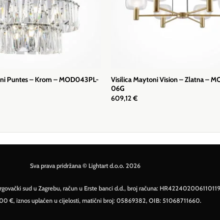
toni Puntes – Krom – MOD043PL-
Visilica Maytoni Vision – Zlatna – 
06G
609,12
€
Sva prava pridržana © Lightart d.o.o. 2026
– Trgovački sud u Zagrebu, račun u Erste banci d.d., broj računa: HR42240200611011
500 €, iznos uplaćen u cijelosti, matični broj: 05869382, OIB: 51068711660.