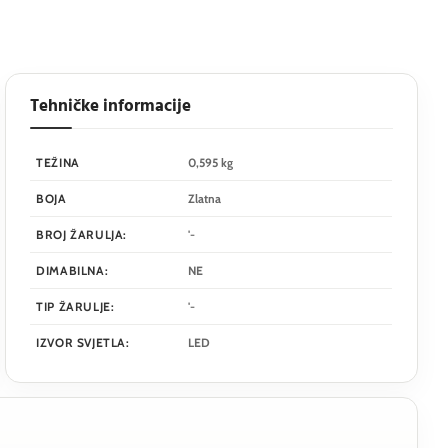
Tehničke informacije
TEŽINA
0,595 kg
BOJA
Zlatna
BROJ ŽARULJA:
'-
DIMABILNA:
NE
TIP ŽARULJE:
'-
IZVOR SVJETLA:
LED