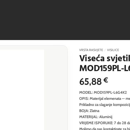
VRSTA RASVJETE
/
VISILICE
Viseća svjeti
MOD159PL-L
65,88
€
MODEL: MOD159PL-L6G4K2
OPIS: Materijal elemenata — metal
Prikladno za slaganje kompozici
BOJA: Zlatna
MATERIJAL: Aluminij
VRIJEME ISPORUKE: 7 do 28 d
Molimo da nas kontaktirate za h