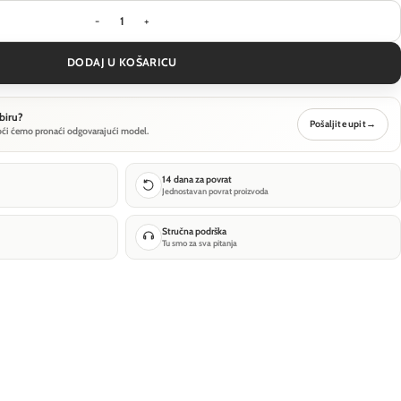
Viseća svjetiljka Maytoni Plato - Mjedena - P076P
DODAJ U KOŠARICU
biru?
Pošaljite upit
→
oći ćemo pronaći odgovarajući model.
14 dana za povrat
Jednostavan povrat proizvoda
Stručna podrška
Tu smo za sva pitanja