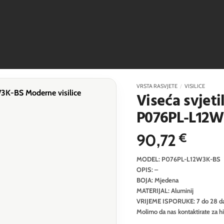
VRSTA RASVJETE
/
VISILICE
Viseća svjet
P076PL-L12W
90,72
€
MODEL: P076PL-L12W3K-BS
OPIS: –
BOJA: Mjedena
MATERIJAL: Aluminij
VRIJEME ISPORUKE: 7 do 28 d
Molimo da nas kontaktirate za h