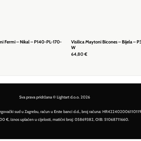
oni Fermi – Nikal – P140-PL-170-
Visilica Maytoni Bicones – Bijela – 
W
64,80
€
Sva prava pridržana © Lightart d.o.o. 2026
– Trgovački sud u Zagrebu, račun u Erste banci d.d., broj računa: HR42240200611011
500 €, iznos uplaćen u cijelosti, matični broj: 05869382, OIB: 51068711660.