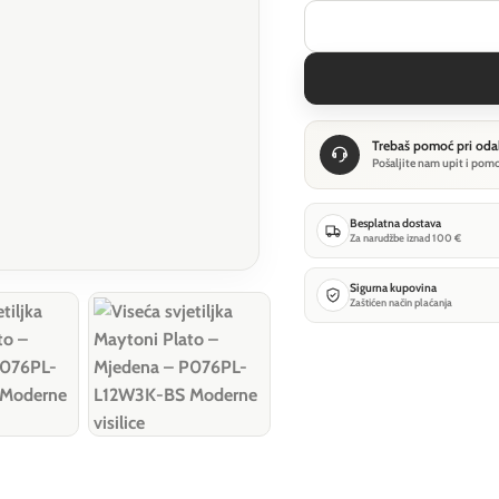
Trebaš pomoć pri oda
Pošaljite nam upit i pom
Besplatna dostava
Za narudžbe iznad 100 €
Sigurna kupovina
Zaštićen način plaćanja