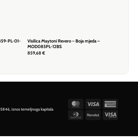
P359-PL-01-
Visilica Maytoni Revero – Boja mjeda –
MOD085PL-12BS
859,68
€
MasterCard
Visa
American
95846, iznos temeljnoga kapitala
Express
Dinners
Revolut
Visa
Club
Electron