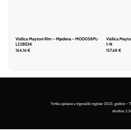
Visilica Maytoni Rim – Mjedena – MOD058PL-
Visilica Mayt
L22BS3K
1-N
164,16
€
157,68
€
Tvrtka upisana u trgovački registar 2023. godine 
društva: 2.