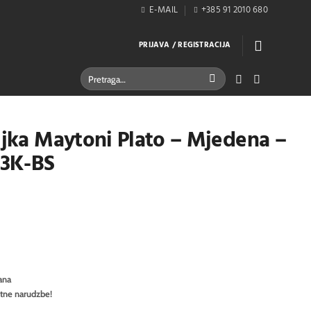
E-MAIL
+385 91 2010 680
PRIJAVA / REGISTRACIJA
Pretraži:
iljka Maytoni Plato – Mjedena –
3K-BS
ana
itne narudzbe!