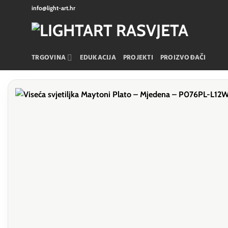
Skip
info@light-art.hr
to
content
TRGOVINA
EDUKACIJA
PROJEKTI
PROIZVOĐAČI