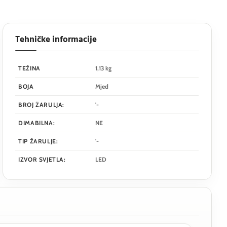
Tehničke informacije
TEŽINA
1,13 kg
BOJA
Mjed
BROJ ŽARULJA:
'-
DIMABILNA:
NE
TIP ŽARULJE:
'-
IZVOR SVJETLA:
LED