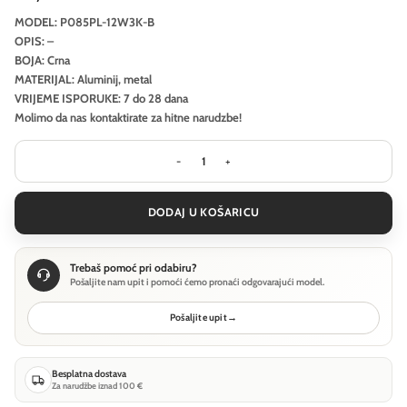
MODEL: P085PL-12W3K-B
OPIS: –
BOJA: Crna
MATERIJAL: Aluminij, metal
VRIJEME ISPORUKE: 7 do 28 dana
Molimo da nas kontaktirate za hitne narudzbe!
Viseća svjetiljka Maytoni Orlo - Crn
DODAJ U KOŠARICU
Trebaš pomoć pri odabiru?
Pošaljite nam upit i pomoći ćemo pronaći odgovarajući model.
Pošaljite upit
→
Besplatna dostava
Za narudžbe iznad 100 €