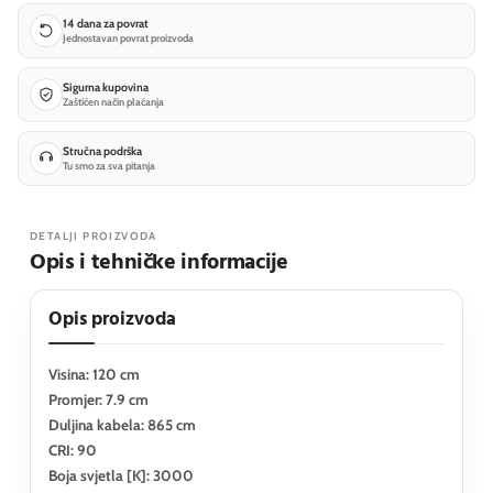
14 dana za povrat
Jednostavan povrat proizvoda
Sigurna kupovina
Zaštićen način plaćanja
Stručna podrška
Tu smo za sva pitanja
DETALJI PROIZVODA
Opis i tehničke informacije
Opis proizvoda
Visina: 120 cm
Promjer: 7.9 cm
Duljina kabela: 865 cm
CRI: 90
Boja svjetla [K]: 3000