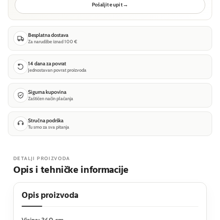
Pošaljite upit
→
Besplatna dostava
Za narudžbe iznad 100 €
14 dana za povrat
Jednostavan povrat proizvoda
Sigurna kupovina
Zaštićen način plaćanja
Stručna podrška
Tu smo za sva pitanja
DETALJI PROIZVODA
Opis i tehničke informacije
Opis proizvoda
Visina: 360 cm