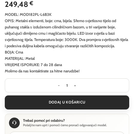
249,48
€
MODEL: MOD182PL-L6B3K
OPIS: Metalni elementi, boje: crna, bijela. Sferno svjetlosno tijelo od
puhanog stakla s izduženom cilindričnom bazom, u tri varijante boje,
uključujući dimljeno crnu i magličasto bijelu. LED izvor svjetla u bazi
svjetlosnog tijela. Temperatura boje: 3000K. Dva promjera svjetlosnih tijela
i podesiva duljina kabela omogućuju stvaranje različitih kompozicija.
BOJA: Crna
MATERIJAL: Metal
VRIJEME ISPORUKE: 7 do 28 dana
Molimo da nas kontaktirate za hitne narudzbe!
Viseća svjetiljka Maytoni Nebula - C
DODAJ U KOŠARICU
Trebaš pomoć pri odabiru?
Pošaljite nam upit i pomoći ćemo pronaći odgovarajući model.