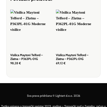
Visilica Maytoni Telford –
Visilica Maytoni Telford –
Visi
Zlatna – P363PL-01G
Zlatna – P362PL-01G
– Bi
98,28
€
69,12
€
51,
Sva prava pridržana © Lightart d.o.o. 2026
Tvrtka upisana u trgovački registar 2023. godine – Trgovački sud u Zagrebu, račun u