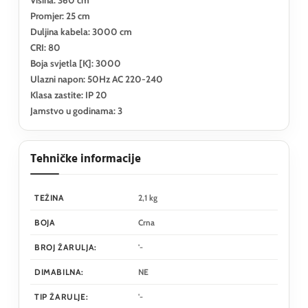
Promjer: 25 cm
Duljina kabela: 3000 cm
CRI: 80
Boja svjetla [K]: 3000
Ulazni napon: 50Hz AC 220-240
Klasa zastite: IP 20
Jamstvo u godinama: 3
Tehničke informacije
TEŽINA
2,1 kg
BOJA
Crna
BROJ ŽARULJA:
'-
DIMABILNA:
NE
TIP ŽARULJE:
'-