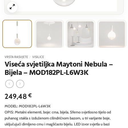
VRSTA RASVJETE
/
VISILICE
Viseća svjetiljka Maytoni Nebula –
Bijela – MOD182PL-L6W3K
249,48
€
MODEL: MOD182PL-L6W3K
OPIS: Metalni elementi, boje: crna, bijela. Sferno svjetlosno tijelo od
puhanog stakla s izduženom cilindričnom bazom, u tri varijante boje,
uključujući dimljeno crnu i magličasto bijelu. LED izvor svjetla u bazi