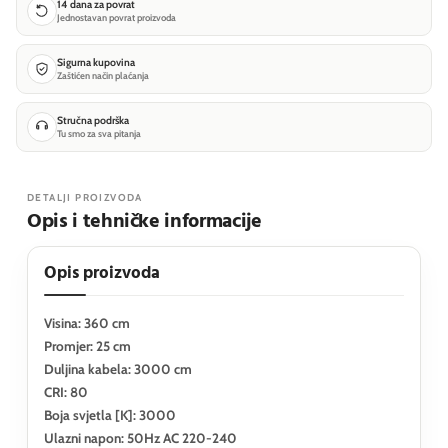
14 dana za povrat
Jednostavan povrat proizvoda
Sigurna kupovina
Zaštićen način plaćanja
Stručna podrška
Tu smo za sva pitanja
DETALJI PROIZVODA
Opis i tehničke informacije
Opis proizvoda
Visina: 360 cm
Promjer: 25 cm
Duljina kabela: 3000 cm
CRI: 80
Boja svjetla [K]: 3000
Ulazni napon: 50Hz AC 220-240