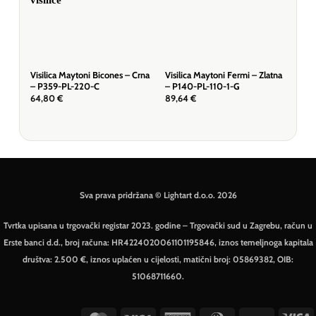
Visilica Maytoni Bicones – Crna
Visilica Maytoni Fermi – Zlatna
Visi
– P359-PL-220-C
– P140-PL-110-1-G
Zla
64,80
€
89,64
€
98,
Sva prava pridržana © Lightart d.o.o. 2026
Tvrtka upisana u trgovački registar 2023. godine – Trgovački sud u Zagrebu, račun u
Erste banci d.d., broj računa: HR4224020061101195846, iznos temeljnoga kapitala
društva: 2.500 €, iznos uplaćen u cijelosti, matični broj: 05869382, OIB:
51068711660.