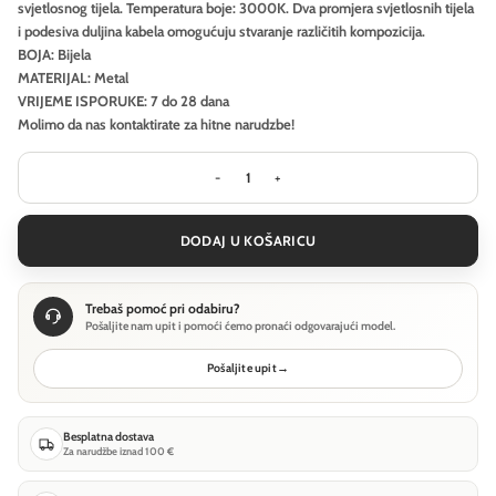
svjetlosnog tijela. Temperatura boje: 3000K. Dva promjera svjetlosnih tijela
i podesiva duljina kabela omogućuju stvaranje različitih kompozicija.
BOJA: Bijela
MATERIJAL: Metal
VRIJEME ISPORUKE: 7 do 28 dana
Molimo da nas kontaktirate za hitne narudzbe!
Viseća svjetiljka Maytoni Nebula - B
DODAJ U KOŠARICU
Trebaš pomoć pri odabiru?
Pošaljite nam upit i pomoći ćemo pronaći odgovarajući model.
Pošaljite upit
→
Besplatna dostava
Za narudžbe iznad 100 €