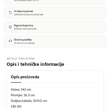
Za narudžbe iznad 100 €
14 dana za povrat
Jednostavan povrat proizvoda
Sigurna kupovina
Zaštićen način plaćanja
Stručna podrška
Tu smo za sva pitanja
DETALJI PROIZVODA
Opis i tehničke informacije
Opis proizvoda
Visina: 342 cm
Promjer: 26.5 cm
Duljina kabela: 3000 cm
CRI: 80