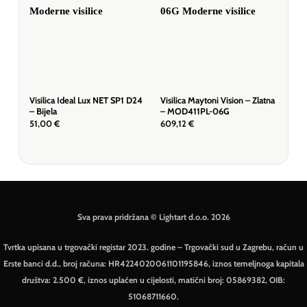
Visilica Ideal Lux NET SP1 D24
Visilica Maytoni Vision – Zlatna
Visi
– Bijela
– MOD411PL-06G
– M
51,00
€
609,12
€
164
Sva prava pridržana © Lightart d.o.o. 2026
Tvrtka upisana u trgovački registar 2023. godine – Trgovački sud u Zagrebu, račun u
Erste banci d.d., broj računa: HR4224020061101195846, iznos temeljnoga kapitala
društva: 2.500 €, iznos uplaćen u cijelosti, matični broj: 05869382, OIB:
51068711660.