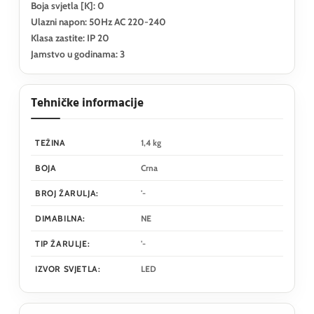
Boja svjetla [K]: 0
Ulazni napon: 50Hz AC 220-240
Klasa zastite: IP 20
Jamstvo u godinama: 3
Tehničke informacije
TEŽINA
1,4 kg
BOJA
Crna
BROJ ŽARULJA:
'-
DIMABILNA:
NE
TIP ŽARULJE:
'-
IZVOR SVJETLA:
LED