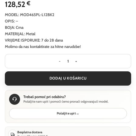
128,52
€
MODEL: MOD465PL-L12BK2
OPIS: –
BOJA: Crna
MATERIJAL: Metal
VRIJEME ISPORUKE: 7 do 28 dana
Molimo da nas kontaktirate za hitne narudzbe!
Viseća svjetiljka Maytoni Namiki - C
DODAJ U KOŠARICU
Trebaš pomoć pri odabiru?
Pošaljite nam upit i pomoći ćemo pronaći odgovarajući model.
Pošaljite upit
→
Besplatna dostava