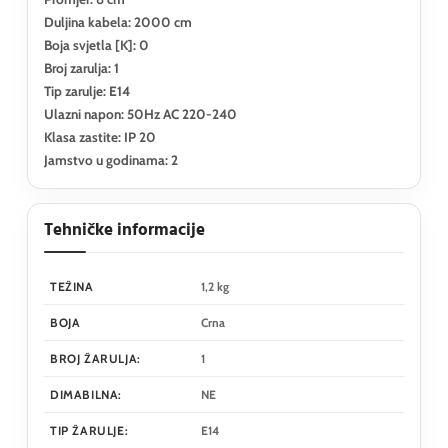
Duljina kabela: 2000 cm
Boja svjetla [K]: 0
Broj zarulja: 1
Tip zarulje: E14
Ulazni napon: 50Hz AC 220-240
Klasa zastite: IP 20
Jamstvo u godinama: 2
Tehničke informacije
TEŽINA
1,2 kg
BOJA
Crna
BROJ ŽARULJA:
1
DIMABILNA:
NE
TIP ŽARULJE:
E14