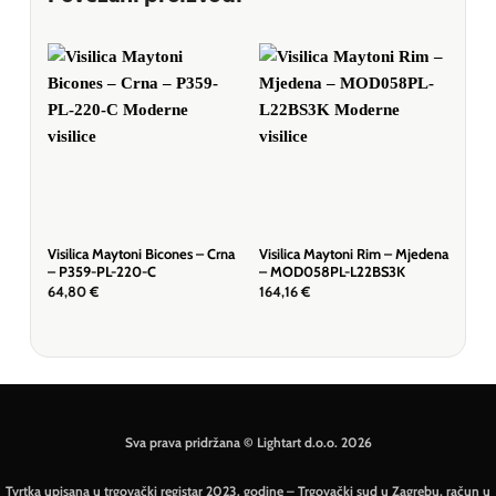
Visilica Maytoni Bicones – Crna
Visilica Maytoni Rim – Mjedena
Visi
– P359-PL-220-C
– MOD058PL-L22BS3K
– Bi
64,80
€
164,16
€
51,
Sva prava pridržana © Lightart d.o.o. 2026
Tvrtka upisana u trgovački registar 2023. godine – Trgovački sud u Zagrebu, račun u