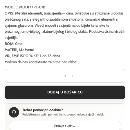
MODEL: MOD177PL-01B
OPIS: Metalni elementi, boja sjenila — crna. Svjetiljke su stilizirane u obliku
pješčanog sata, s elegantno zaobljenom siluetom. Keramički elementi s
sjajnom glazurom. Viseći modeli sa sjenilima od bijele keramike te
prozirnog, crno-bijelog, zlatno-bijelog i bijelog stakla. Podesiva visina visećih
svjetiljki.
BOJA: Crna
MATERIJAL: Metal
VRIJEME ISPORUKE: 7 do 28 dana
Molimo da nas kontaktirate za hitne narudzbe!
Viseća svjetiljka Maytoni Memory - C
DODAJ U KOŠARICU
Trebaš pomoć pri odabiru?
Pošaljite nam upit i pomoći ćemo pronaći odgovarajući model.
Pošaljite upit
→