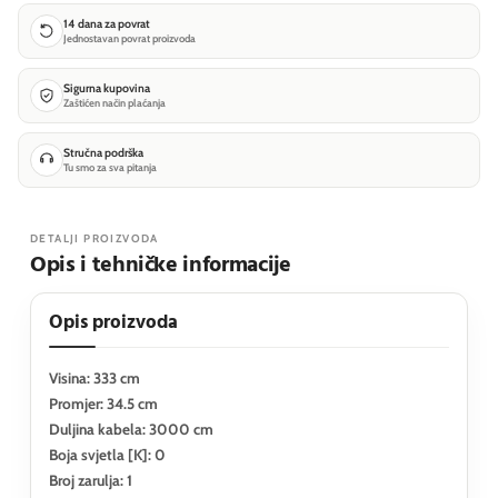
14 dana za povrat
Jednostavan povrat proizvoda
Sigurna kupovina
Zaštićen način plaćanja
Stručna podrška
Tu smo za sva pitanja
DETALJI PROIZVODA
Opis i tehničke informacije
Opis proizvoda
Visina: 333 cm
Promjer: 34.5 cm
Duljina kabela: 3000 cm
Boja svjetla [K]: 0
Broj zarulja: 1