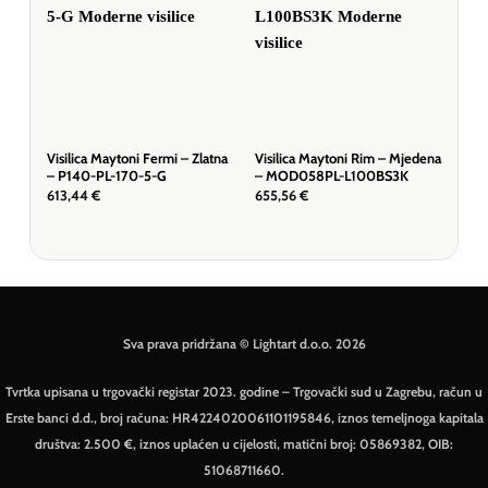
Visilica Maytoni Fermi – Zlatna
Visilica Maytoni Rim – Mjedena
Visi
– P140-PL-170-5-G
– MOD058PL-L100BS3K
– M
613,44
€
655,56
€
609
Sva prava pridržana © Lightart d.o.o. 2026
Tvrtka upisana u trgovački registar 2023. godine – Trgovački sud u Zagrebu, račun u
Erste banci d.d., broj računa: HR4224020061101195846, iznos temeljnoga kapitala
društva: 2.500 €, iznos uplaćen u cijelosti, matični broj: 05869382, OIB:
51068711660.