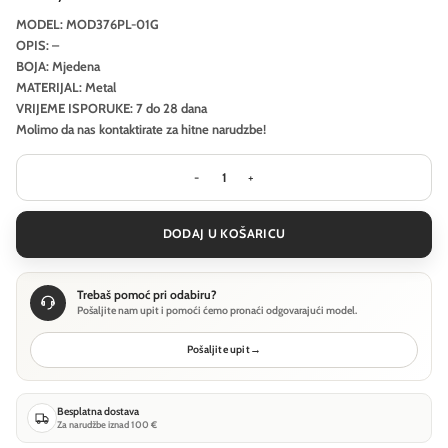
MODEL: MOD376PL-01G
OPIS: –
BOJA: Mjedena
MATERIJAL: Metal
VRIJEME ISPORUKE: 7 do 28 dana
Molimo da nas kontaktirate za hitne narudzbe!
Viseća svjetiljka Maytoni Levitation
DODAJ U KOŠARICU
Trebaš pomoć pri odabiru?
Pošaljite nam upit i pomoći ćemo pronaći odgovarajući model.
Pošaljite upit
→
Besplatna dostava
Za narudžbe iznad 100 €