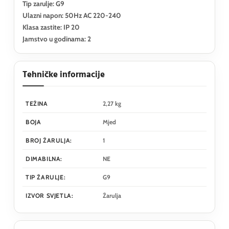
Tip zarulje: G9
Ulazni napon: 50Hz AC 220-240
Klasa zastite: IP 20
Jamstvo u godinama: 2
Tehničke informacije
TEŽINA
2,27 kg
BOJA
Mjed
BROJ ŽARULJA:
1
DIMABILNA:
NE
TIP ŽARULJE:
G9
IZVOR SVJETLA:
Žarulja