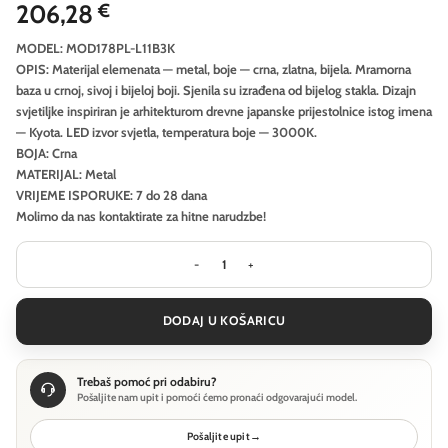
206,28
€
MODEL: MOD178PL-L11B3K
OPIS: Materijal elemenata — metal, boje — crna, zlatna, bijela. Mramorna
baza u crnoj, sivoj i bijeloj boji. Sjenila su izrađena od bijelog stakla. Dizajn
svjetiljke inspiriran je arhitekturom drevne japanske prijestolnice istog imena
— Kyota. LED izvor svjetla, temperatura boje — 3000K.
BOJA: Crna
MATERIJAL: Metal
VRIJEME ISPORUKE: 7 do 28 dana
Molimo da nas kontaktirate za hitne narudzbe!
Viseća svjetiljka Maytoni Kyoto - Cr
DODAJ U KOŠARICU
Trebaš pomoć pri odabiru?
Pošaljite nam upit i pomoći ćemo pronaći odgovarajući model.
Pošaljite upit
→