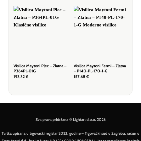
Visilica Maytoni Plec – Zlatna –
Visilica Maytoni Fermi – Zlatna
Visi
P364PL-01G
– P140-PL-170-1-G
– M
193,32
€
157,68
€
655
Sva prava pridržana © Lightart d.o.o. 2026
Tvrtka upisana u trgovački registar 2023. godine – Trgovački sud u Zagrebu, račun u
Erste banci d.d., broj računa: HR4224020061101195846, iznos temeljnoga kapitala