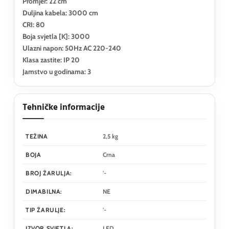
Promjer: 22 cm
Duljina kabela: 3000 cm
CRI: 80
Boja svjetla [K]: 3000
Ulazni napon: 50Hz AC 220-240
Klasa zastite: IP 20
Jamstvo u godinama: 3
Tehničke informacije
TEŽINA
2,5 kg
BOJA
Crna
BROJ ŽARULJA:
'-
DIMABILNA:
NE
TIP ŽARULJE:
'-
IZVOR SVJETLA:
LED