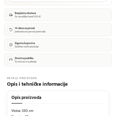
Besplatna dostava
Za narudžbe iznad 100 €
14 dana za povrat
Jednostavan povrat proizvoda
Sigurna kupovina
Zaštićen način plaćanja
Stručna podrška
Tu smo za sva pitanja
DETALJI PROIZVODA
Opis i tehničke informacije
Opis proizvoda
Visina: 350 cm