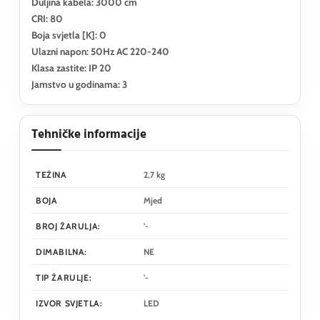
Duljina kabela: 3000 cm
CRI: 80
Boja svjetla [K]: 0
Ulazni napon: 50Hz AC 220-240
Klasa zastite: IP 20
Jamstvo u godinama: 3
Tehničke informacije
TEŽINA
2,7 kg
BOJA
Mjed
BROJ ŽARULJA:
'-
DIMABILNA:
NE
TIP ŽARULJE:
'-
IZVOR SVJETLA:
LED