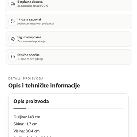
Besplatna dostava
Za narudžbe iznad 100 €
14 dana za povrat
Jednostavan povrat proizvoda
Sigurna kupovina
Zaštićen način plaćanja
Stručna podrška
Tu smo za sva pitanja
DETALJI PROIZVODA
Opis i tehničke informacije
Opis proizvoda
Duljina: 143 cm
Sirina: 11.7 cm
Visina: 304 cm