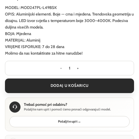
MODEL: MOD247PL-L49BSK
OPIS: Aluminijski elementi. Boje — crna i mjedena. Trendovska geometrija u
dizajnu. LED izvor svjetla s temperaturom boje 3000–4000K. Podesiva
duljina visećih modela.
BOJA: Mjedena
MATERIJAL: Aluminij
VRIJEME ISPORUKE: 7 do 28 dana
Molimo da nas kontaktirate za hitne narudzbe!
Viseća svjetiljka Maytoni Halo - Mj
DODAJ U KOŠARICU
Trebaš pomoć pri odabiru?
Pošaljite nam upit i pomoći ćemo pronaći odgovarajući model.
Pošaljite upit
→