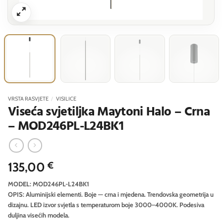
VRSTA RASVJETE
/
VISILICE
Viseća svjetiljka Maytoni Halo – Crna
– MOD246PL-L24BK1
135,00
€
MODEL: MOD246PL-L24BK1
OPIS: Aluminijski elementi. Boje — crna i mjedena. Trendovska geometrija u
dizajnu. LED izvor svjetla s temperaturom boje 3000–4000K. Podesiva
duljina visećih modela.