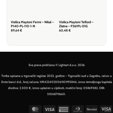
Visilica Maytoni Fermi – Nikal –
Visilica Maytoni Telford –
Visi
P140-PL-110-1-N
Zlatna – P361PL-01G
– P
89,64
€
60,48
€
157
Sva prava pridržana © Lightart d.o.o. 2026
Tvrtka upisana u trgovački registar 2023. godine – Trgovački sud u Zagrebu, račun u
Erste banci d.d., broj računa: HR4224020061101195846, iznos temeljnoga kapitala
društva: 2.500 €, iznos uplaćen u cijelosti, matični broj: 05869382, OIB:
51068711660.
MasterCard
Visa
American
Dinners
Revolut
V