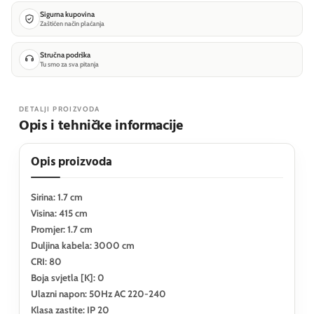
Sigurna kupovina
Zaštićen način plaćanja
Stručna podrška
Tu smo za sva pitanja
DETALJI PROIZVODA
Opis i tehničke informacije
Opis proizvoda
Sirina: 1.7 cm
Visina: 415 cm
Promjer: 1.7 cm
Duljina kabela: 3000 cm
CRI: 80
Boja svjetla [K]: 0
Ulazni napon: 50Hz AC 220-240
Klasa zastite: IP 20