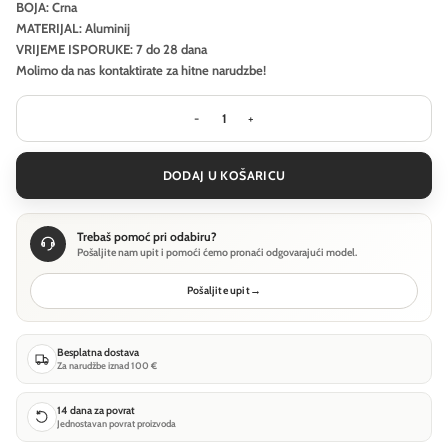
BOJA: Crna
MATERIJAL: Aluminij
VRIJEME ISPORUKE: 7 do 28 dana
Molimo da nas kontaktirate za hitne narudzbe!
Viseća svjetiljka Maytoni Halo - Crn
DODAJ U KOŠARICU
Trebaš pomoć pri odabiru?
Pošaljite nam upit i pomoći ćemo pronaći odgovarajući model.
Pošaljite upit
→
Besplatna dostava
Za narudžbe iznad 100 €
14 dana za povrat
Jednostavan povrat proizvoda