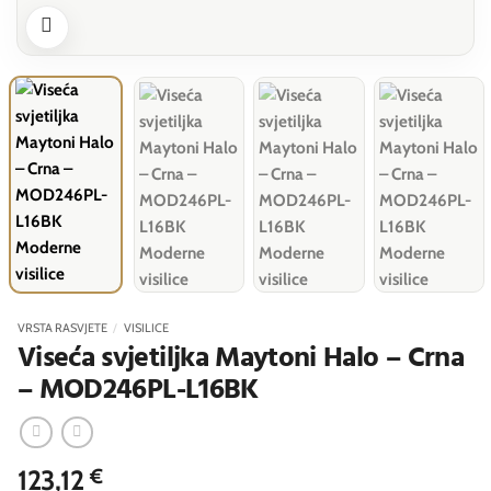
VRSTA RASVJETE
/
VISILICE
Viseća svjetiljka Maytoni Halo – Crna
– MOD246PL-L16BK
123,12
€