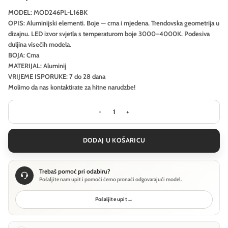
MODEL: MOD246PL-L16BK
OPIS: Aluminijski elementi. Boje — crna i mjedena. Trendovska geometrija u
dizajnu. LED izvor svjetla s temperaturom boje 3000–4000K. Podesiva
duljina visećih modela.
BOJA: Crna
MATERIJAL: Aluminij
VRIJEME ISPORUKE: 7 do 28 dana
Molimo da nas kontaktirate za hitne narudzbe!
Viseća svjetiljka Maytoni Halo - Crn
DODAJ U KOŠARICU
Trebaš pomoć pri odabiru?
Pošaljite nam upit i pomoći ćemo pronaći odgovarajući model.
Pošaljite upit
→