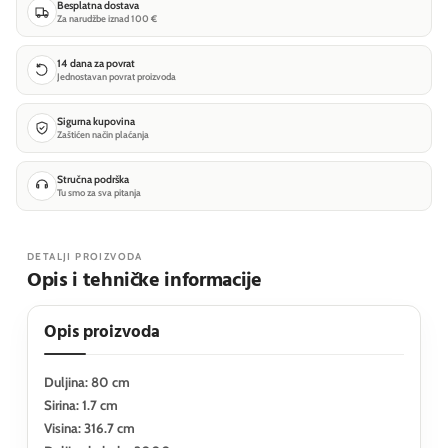
Besplatna dostava
Za narudžbe iznad 100 €
14 dana za povrat
Jednostavan povrat proizvoda
Sigurna kupovina
Zaštićen način plaćanja
Stručna podrška
Tu smo za sva pitanja
DETALJI PROIZVODA
Opis i tehničke informacije
Opis proizvoda
Duljina: 80 cm
Sirina: 1.7 cm
Visina: 316.7 cm