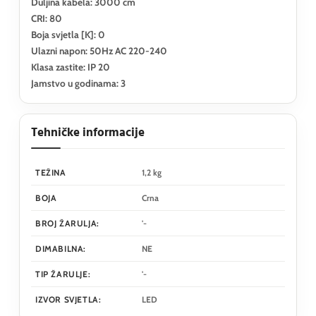
Duljina kabela: 3000 cm
CRI: 80
Boja svjetla [K]: 0
Ulazni napon: 50Hz AC 220-240
Klasa zastite: IP 20
Jamstvo u godinama: 3
Tehničke informacije
TEŽINA
1,2 kg
BOJA
Crna
BROJ ŽARULJA:
'-
DIMABILNA:
NE
TIP ŽARULJE:
'-
IZVOR SVJETLA:
LED