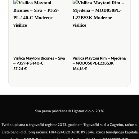
Visilica Maytoni Bicones – Siva
Visilica Maytoni Rim – Mjedena
Visi
– P359-PL-140-C
– MOD058PL-L22BS3K
Nik
57,24
€
164,16
€
92,
Sva prava pridržana © Lightart d.o.o. 2026
Tvrtka upisana u trgovački registar 2023. godine – Trgovački sud u Zagrebu, račun u
Erste banci d.d., broj računa: HR4224020061101195846, iznos temeljnoga kapitala