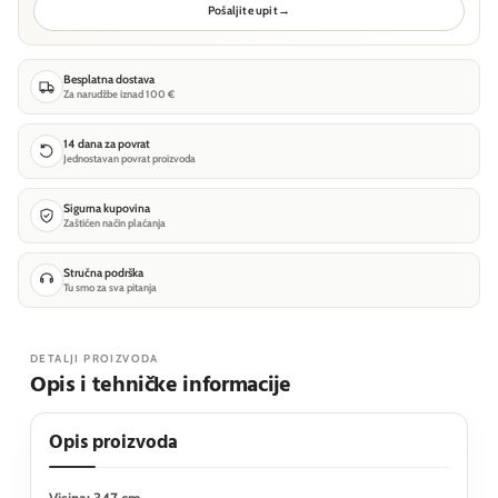
Pošaljite upit
→
Besplatna dostava
Za narudžbe iznad 100 €
14 dana za povrat
Jednostavan povrat proizvoda
Sigurna kupovina
Zaštićen način plaćanja
Stručna podrška
Tu smo za sva pitanja
DETALJI PROIZVODA
Opis i tehničke informacije
Opis proizvoda
Visina: 347 cm