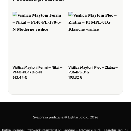
Visilica Maytoni Fermi – Nikal –
Visilica Maytoni Plec – Zlatna –
Visi
P140-PL-170-5-N
P364PL-01G
– M
613,44
€
193,32
€
609
Sva prava pridržana © Lightart d.o.o. 2026
Tvrtka upisana u trgovački registar 2023. godine – Trgovački sud u Zagrebu, račun u