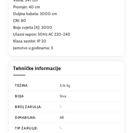
Promjer: 40 cm
Duljina kabela: 3000 cm
CRI: 80
Boja svjetla [K]: 3000
Ulazni napon: 50Hz AC 220-240
Klasa zastite: IP 20
Jamstvo u godinama: 3
Tehničke informacije
TEŽINA
3,16 kg
BOJA
Siva
BROJ ŽARULJA:
'-
DIMABILNA:
NE
TIP ŽARULJE:
'-