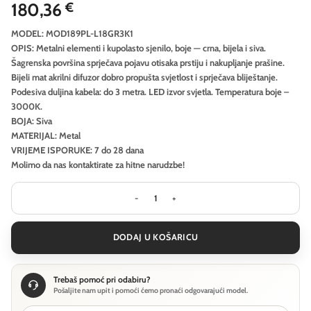
180,36
€
MODEL: MOD189PL-L18GR3K1
OPIS: Metalni elementi i kupolasto sjenilo, boje — crna, bijela i siva.
Šagrenska površina sprječava pojavu otisaka prstiju i nakupljanje prašine.
Bijeli mat akrilni difuzor dobro propušta svjetlost i sprječava bliještanje.
Podesiva duljina kabela: do 3 metra. LED izvor svjetla. Temperatura boje –
3000K.
BOJA: Siva
MATERIJAL: Metal
VRIJEME ISPORUKE: 7 do 28 dana
Molimo da nas kontaktirate za hitne narudzbe!
Viseća svjetiljka Maytoni Gerhard - 
DODAJ U KOŠARICU
Trebaš pomoć pri odabiru?
Pošaljite nam upit i pomoći ćemo pronaći odgovarajući model.