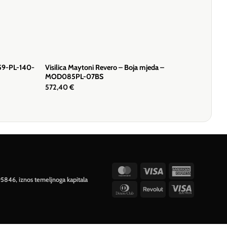
359-PL-140-
Visilica Maytoni Revero – Boja mjeda –
MOD085PL-07BS
572,40
€
MasterCard
Visa
American
95846, iznos temeljnoga kapitala
Express
Dinners
Revolut
Visa
Club
Electron