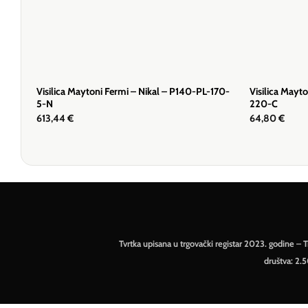
Visilica Maytoni Fermi – Nikal – P140-PL-170-
Visilica Mayt
5-N
220-C
613,44
€
64,80
€
Tvrtka upisana u trgovački registar 2023. godine 
društva: 2.