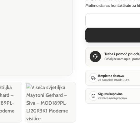
Molimo da nas kontaktirate za h
Trebaš pomoć pri oda
Pošaljite nam upit i pom
Besplatna dostava
Za narudžbe iznad 100 €
Sigurna kupovina
Zaštićen način plaćanja