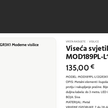
VRSTA RASVJETE
/
VISILICE
Viseća svjeti
MOD189PL-L
135,00
€
MODEL: MOD189PL-L12GR3K1
OPIS: Metalni elementi i kupolast
prstiju i nakupljanje prašine. Bij
duljina kabela: do 3 metra. LED
BOJA: Siva
MATERIJAL: Metal
VRIJEME ISPORUKE: 7 do 28 d