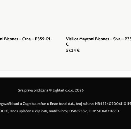
oni Bicones – Crna – P359-PL-
Visilica Maytoni Bicones – Siva – P
C
57,24
€
Sva prava pridržana © Lightart d.o.o. 2026
– Trgovački sud u Zagrebu, račun u Erste banci d.d., broj računa: HR42240200611011
500 €, iznos uplaćen u cijelosti, matični broj: 05869382, OIB: 51068711660.