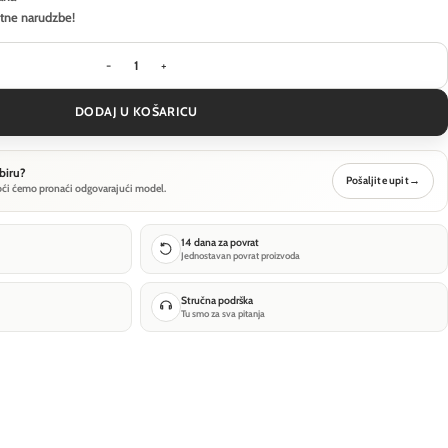
itne narudzbe!
Viseća svjetiljka Maytoni Gerhard - Siva - MOD189
DODAJ U KOŠARICU
biru?
Pošaljite upit
→
oći ćemo pronaći odgovarajući model.
14 dana za povrat
Jednostavan povrat proizvoda
Stručna podrška
Tu smo za sva pitanja