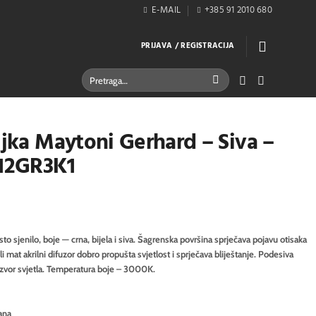
E-MAIL
+385 91 2010 680
PRIJAVA / REGISTRACIJA
Pretraži:
ljka Maytoni Gerhard – Siva –
12GR3K1
o sjenilo, boje — crna, bijela i siva. Šagrenska površina sprječava pojavu otisaka
eli mat akrilni difuzor dobro propušta svjetlost i sprječava bliještanje. Podesiva
 izvor svjetla. Temperatura boje – 3000K.
ana