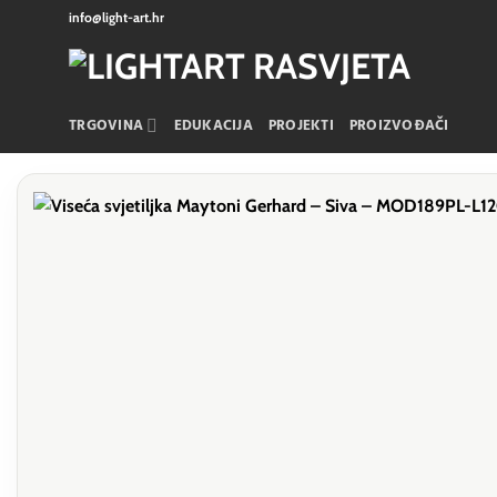
Skip
info@light-art.hr
to
content
TRGOVINA
EDUKACIJA
PROJEKTI
PROIZVOĐAČI