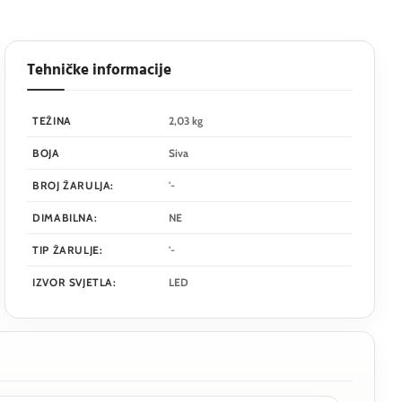
Tehničke informacije
TEŽINA
2,03 kg
BOJA
Siva
BROJ ŽARULJA:
'-
DIMABILNA:
NE
TIP ŽARULJE:
'-
IZVOR SVJETLA:
LED