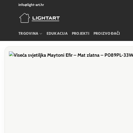
Skip
info@light-art.hr
to
content
TRGOVINA
EDUKACIJA
PROJEKTI
PROIZVOĐAČI