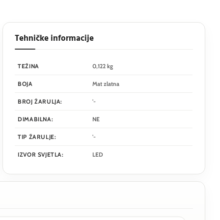
Tehničke informacije
TEŽINA
0,122 kg
BOJA
Mat zlatna
BROJ ŽARULJA:
'-
DIMABILNA:
NE
TIP ŽARULJE:
'-
IZVOR SVJETLA:
LED