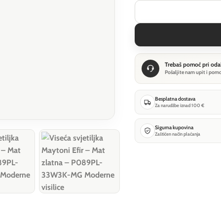
Trebaš pomoć pri oda
Pošaljite nam upit i pom
Besplatna dostava
Za narudžbe iznad 100 €
Sigurna kupovina
Zaštićen način plaćanja