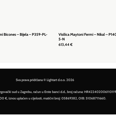
oni Bicones – Bijela – P359-PL-
Visilica Maytoni Fermi – Nikal – P1
5-N
613,44
€
Sva prava pridržana © Lightart d.o.o. 2026
– Trgovački sud u Zagrebu, račun u Erste banci d.d., broj računa: HR42240200611011
500 €, iznos uplaćen u cijelosti, matični broj: 05869382, OIB: 51068711660.