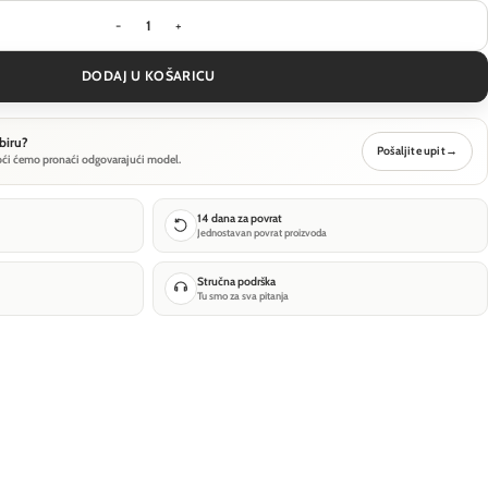
Viseća svjetiljka Maytoni Efir - Mat zlatna - P08
DODAJ U KOŠARICU
biru?
Pošaljite upit
→
oći ćemo pronaći odgovarajući model.
14 dana za povrat
Jednostavan povrat proizvoda
Stručna podrška
Tu smo za sva pitanja