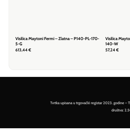
Visilica Maytoni Fermi – Zlatna – P140-PL-170-
Visilica Mayt
5-G
140-W
613,44
€
57,24
€
Tvrtka upisana u trgovački registar 2023. godine 
društva: 2.