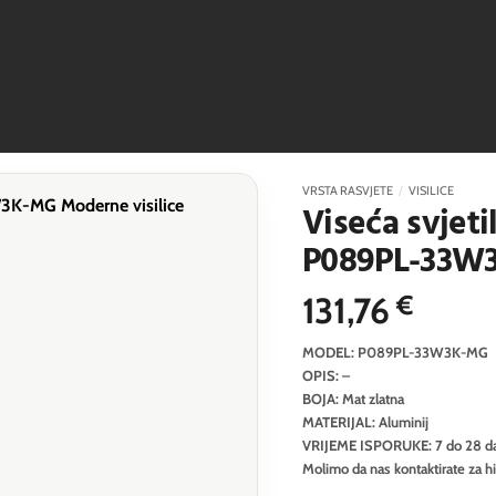
VRSTA RASVJETE
/
VISILICE
Viseća svjeti
P089PL-33W
131,76
€
MODEL: P089PL-33W3K-MG
OPIS: –
BOJA: Mat zlatna
MATERIJAL: Aluminij
VRIJEME ISPORUKE: 7 do 28 d
Molimo da nas kontaktirate za h