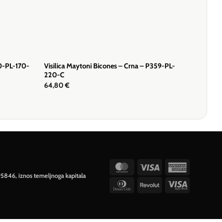
40-PL-170-
Visilica Maytoni Bicones – Crna – P359-PL-
220-C
64,80
€
MasterCard
Visa
American
95846, iznos temeljnoga kapitala
Express
Dinners
Revolut
Visa
Club
Electron