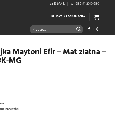
E-MAIL
+385 91 2010 680
PRIJAVA / REGISTRACIJA
Pretraži:
ljka Maytoni Efir – Mat zlatna –
3K-MG
ana
itne narudzbe!