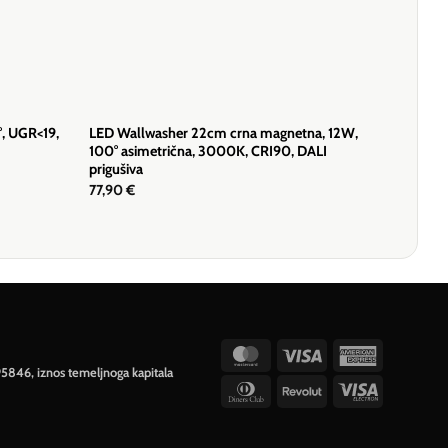
°, UGR<19,
LED Wallwasher 22cm crna magnetna, 12W,
100° asimetrična, 3000K, CRI90, DALI
prigušiva
77,90
€
MasterCard
Visa
American
95846, iznos temeljnoga kapitala
Express
Dinners
Revolut
Visa
Club
Electron