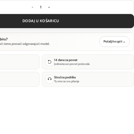
Viseća svjetiljka Maytoni Basic Texture - Crna - 
DODAJ U KOŠARICU
biru?
Pošaljite upit
→
oći ćemo pronaći odgovarajući model.
14 dana za povrat
Jednostavan povrat proizvoda
Stručna podrška
Tu smo za sva pitanja