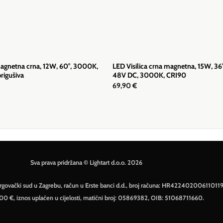
magnetna crna, 12W, 60°, 3000K,
LED Visilica crna magnetna, 15W, 36
rigušiva
48V DC, 3000K, CRI90
69,90
€
Sva prava pridržana © Lightart d.o.o. 2026
– Trgovački sud u Zagrebu, račun u Erste banci d.d., broj računa: HR42240200611011
500 €, iznos uplaćen u cijelosti, matični broj: 05869382, OIB: 51068711660.