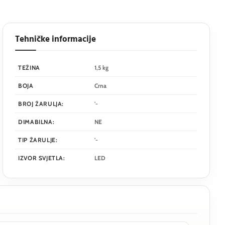
Tehničke informacije
TEŽINA
1,5 kg
BOJA
Crna
BROJ ŽARULJA:
'-
DIMABILNA:
NE
TIP ŽARULJE:
'-
IZVOR SVJETLA:
LED