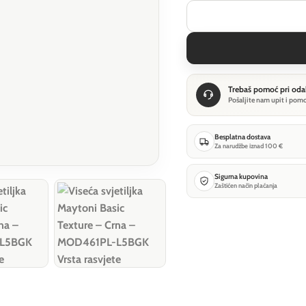
Trebaš pomoć pri oda
Pošaljite nam upit i pom
Besplatna dostava
Za narudžbe iznad 100 €
Sigurna kupovina
Zaštićen način plaćanja