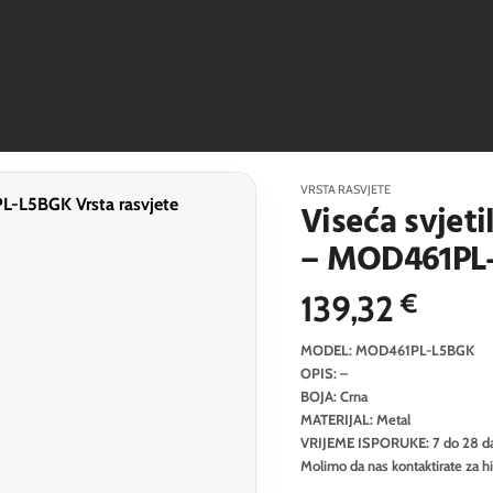
VRSTA RASVJETE
Viseća svjeti
– MOD461PL
139,32
€
MODEL: MOD461PL-L5BGK
OPIS: –
BOJA: Crna
MATERIJAL: Metal
VRIJEME ISPORUKE: 7 do 28 d
Molimo da nas kontaktirate za h