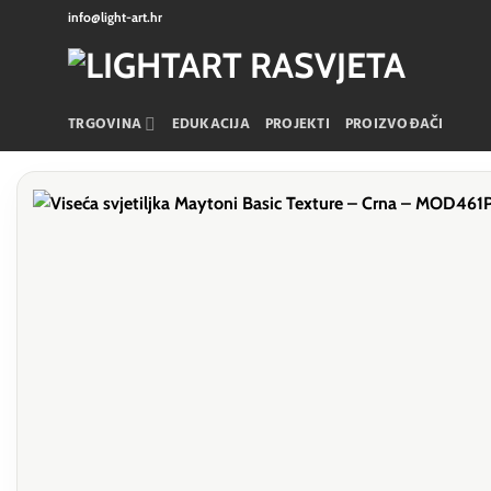
Skip
info@light-art.hr
to
content
TRGOVINA
EDUKACIJA
PROJEKTI
PROIZVOĐAČI