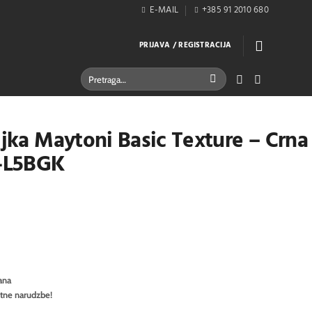
E-MAIL
+385 91 2010 680
PRIJAVA / REGISTRACIJA
Pretraži:
ljka Maytoni Basic Texture – Crna
-L5BGK
ana
itne narudzbe!