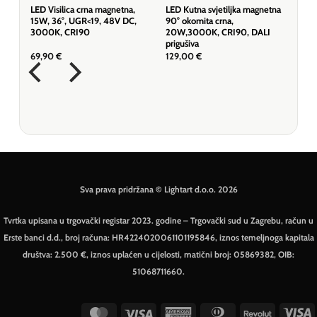
 7W,
LED Visilica crna magnetna,
LED Kutna svjetiljka magnetna
K,
15W, 36°, UGR<19, 48V DC,
90° okomita crna,
3000K, CRI90
20W,3000K, CRI90, DALI
prigušiva
69,90
€
129,00
€
Sva prava pridržana © Lightart d.o.o. 2026
Tvrtka upisana u trgovački registar 2023. godine – Trgovački sud u Zagrebu, račun u
Erste banci d.d., broj računa: HR4224020061101195846, iznos temeljnoga kapitala
društva: 2.500 €, iznos uplaćen u cijelosti, matični broj: 05869382, OIB:
51068711660.
MasterCard
Visa
American
Dinners
Revolut
V