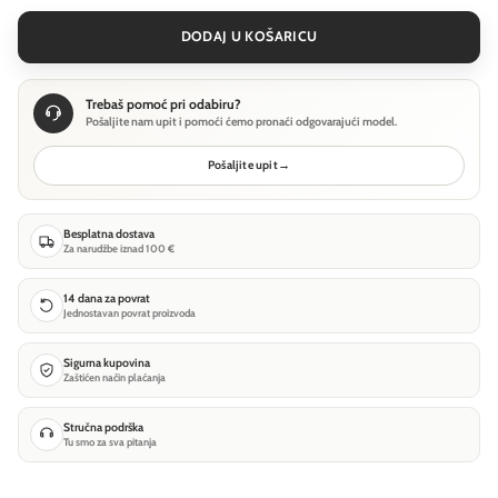
DODAJ U KOŠARICU
Trebaš pomoć pri odabiru?
Pošaljite nam upit i pomoći ćemo pronaći odgovarajući model.
Pošaljite upit
→
Besplatna dostava
Za narudžbe iznad 100 €
14 dana za povrat
Jednostavan povrat proizvoda
Sigurna kupovina
Zaštićen način plaćanja
Stručna podrška
Tu smo za sva pitanja