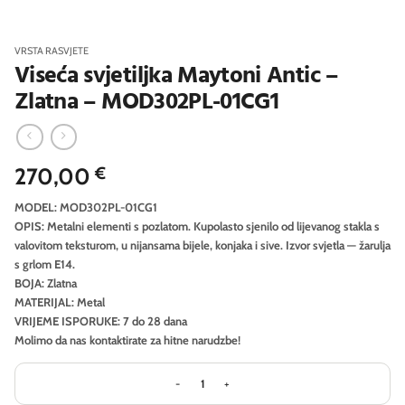
VRSTA RASVJETE
Viseća svjetiljka Maytoni Antic –
Zlatna – MOD302PL-01CG1
270,00
€
MODEL: MOD302PL-01CG1
OPIS: Metalni elementi s pozlatom. Kupolasto sjenilo od lijevanog stakla s
valovitom teksturom, u nijansama bijele, konjaka i sive. Izvor svjetla — žarulja
s grlom E14.
BOJA: Zlatna
MATERIJAL: Metal
VRIJEME ISPORUKE: 7 do 28 dana
Molimo da nas kontaktirate za hitne narudzbe!
Viseća svjetiljka Maytoni Antic - Zla