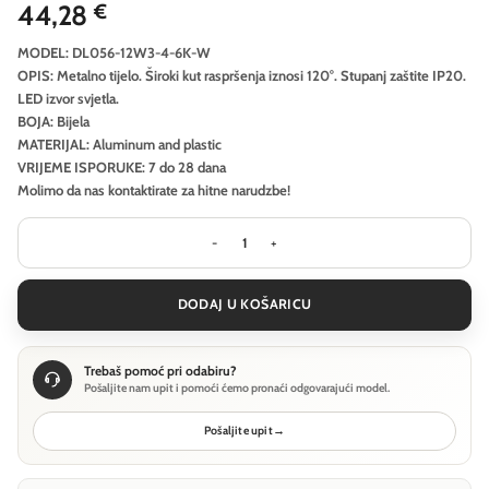
44,28
€
MODEL: DL056-12W3-4-6K-W
OPIS: Metalno tijelo. Široki kut raspršenja iznosi 120°. Stupanj zaštite IP20.
LED izvor svjetla.
BOJA: Bijela
MATERIJAL: Aluminum and plastic
VRIJEME ISPORUKE: 7 do 28 dana
Molimo da nas kontaktirate za hitne narudzbe!
Ugradbena svjetiljka Technical Okno
DODAJ U KOŠARICU
Trebaš pomoć pri odabiru?
Pošaljite nam upit i pomoći ćemo pronaći odgovarajući model.
Pošaljite upit
→