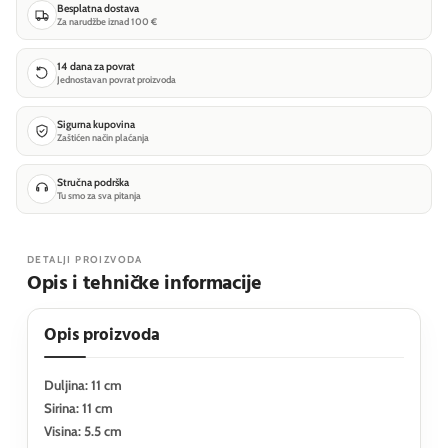
Besplatna dostava
Za narudžbe iznad 100 €
14 dana za povrat
Jednostavan povrat proizvoda
Sigurna kupovina
Zaštićen način plaćanja
Stručna podrška
Tu smo za sva pitanja
DETALJI PROIZVODA
Opis i tehničke informacije
Opis proizvoda
Duljina: 11 cm
Sirina: 11 cm
Visina: 5.5 cm