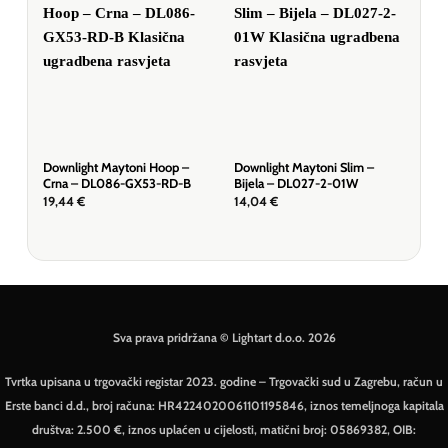
Downlight Maytoni Hoop –
Downlight Maytoni Slim –
Down
Crna – DL086-GX53-RD-B
Bijela – DL027-2-01W
– D
19,44
€
14,04
€
16,
Sva prava pridržana © Lightart d.o.o. 2026
Tvrtka upisana u trgovački registar 2023. godine – Trgovački sud u Zagrebu, račun u
Erste banci d.d., broj računa: HR4224020061101195846, iznos temeljnoga kapitala
društva: 2.500 €, iznos uplaćen u cijelosti, matični broj: 05869382, OIB: