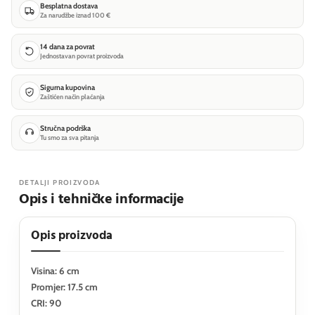
Besplatna dostava
Za narudžbe iznad 100 €
14 dana za povrat
Jednostavan povrat proizvoda
Sigurna kupovina
Zaštićen način plaćanja
Stručna podrška
Tu smo za sva pitanja
DETALJI PROIZVODA
Opis i tehničke informacije
Opis proizvoda
Visina: 6 cm
Promjer: 17.5 cm
CRI: 90