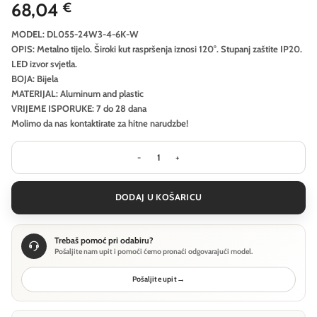
68,04
€
MODEL: DL055-24W3-4-6K-W
OPIS: Metalno tijelo. Široki kut raspršenja iznosi 120°. Stupanj zaštite IP20.
LED izvor svjetla.
BOJA: Bijela
MATERIJAL: Aluminum and plastic
VRIJEME ISPORUKE: 7 do 28 dana
Molimo da nas kontaktirate za hitne narudzbe!
Ugradbena svjetiljka Technical Okno
DODAJ U KOŠARICU
Trebaš pomoć pri odabiru?
Pošaljite nam upit i pomoći ćemo pronaći odgovarajući model.
Pošaljite upit
→