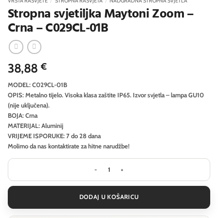
VRSTA RASVJETE
/
STROPNA RASVJETA
/
NADGRADNA STROPNA SVJETLA
Stropna svjetiljka Maytoni Zoom –
Crna – C029CL-01B
38,88
€
MODEL: C029CL-01B
OPIS: Metalno tijelo. Visoka klasa zaštite IP65. Izvor svjetla – lampa GU10
(nije uključena).
BOJA: Crna
MATERIJAL: Aluminij
VRIJEME ISPORUKE: 7 do 28 dana
Molimo da nas kontaktirate za hitne narudžbe!
Stropna svjetiljka Maytoni Zoom - Cr
DODAJ U KOŠARICU