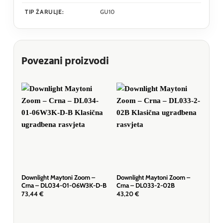
TIP ŽARULJE:
GU10
Povezani proizvodi
Downlight Maytoni Zoom –
Downlight Maytoni Zoom –
Dow
Crna – DL034-01-06W3K-D-B
Crna – DL033-2-02B
Bij
W
73,44
€
43,20
€
69,