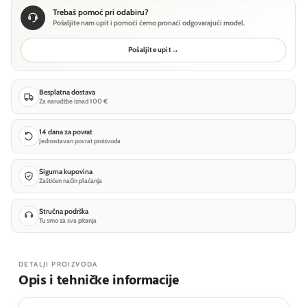
Trebaš pomoć pri odabiru?
Pošaljite nam upit i pomoći ćemo pronaći odgovarajući model.
Pošaljite upit
→
Besplatna dostava
Za narudžbe iznad 100 €
14 dana za povrat
Jednostavan povrat proizvoda
Sigurna kupovina
Zaštićen način plaćanja
Stručna podrška
Tu smo za sva pitanja
DETALJI PROIZVODA
Opis i tehničke informacije