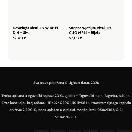
Downlight Ideal Lux WIRE FI
Stropna svjetiljka Ideal Lux
Visi
D14 – Siva
CLIO MPL1 – Bijela
D30 
52,00
€
52,00
€
87
Sva prava pridržana © Lightart d.o.o. 2026
Tvrtka upisana u trgovački registar 2023. godine – Trgovački sud u Zagrebu, račun u
Erste banci d.d., broj računa: HR4224020061101195846, iznos temeljnoga kapitala
društva: 2.500 €, iznos uplaćen u cijelosti, matični broj: 05869382, OIB:
51068711660.