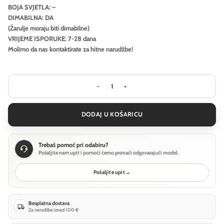
BOJA SVJETLA: –
DIMABILNA: DA
(Žarulje moraju biti dimabilne)
VRIJEME ISPORUKE: 7-28 dana
Molimo da nas kontaktirate za hitne narudžbe!
Pejzažna rasvjeta Ideal Lux TRONCO P
DODAJ U KOŠARICU
Trebaš pomoć pri odabiru?
Pošaljite nam upit i pomoći ćemo pronaći odgovarajući model.
Pošaljite upit
→
Besplatna dostava
Za narudžbe iznad 100 €