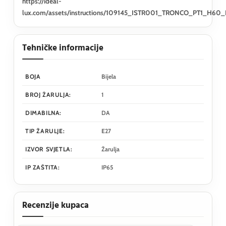
https://ideal-
lux.com/assets/instructions/109145_ISTR001_TRONCO_PT1_H60
Tehničke informacije
BOJA
Bijela
BROJ ŽARULJA:
1
DIMABILNA:
DA
TIP ŽARULJE:
E27
IZVOR SVJETLA:
Žarulja
IP ZAŠTITA:
IP65
Recenzije kupaca