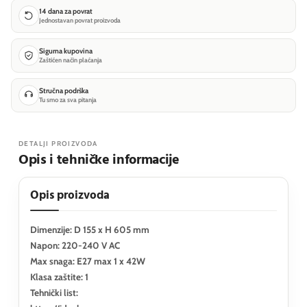
14 dana za povrat
Jednostavan povrat proizvoda
Sigurna kupovina
Zaštićen način plaćanja
Stručna podrška
Tu smo za sva pitanja
DETALJI PROIZVODA
Opis i tehničke informacije
Opis proizvoda
Dimenzije: D 155 x H 605 mm
Napon: 220-240 V AC
Max snaga: E27 max 1 x 42W
Klasa zaštite: 1
Tehnički list: