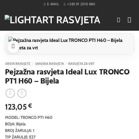
Skip
E-MAIL
+385 91 2010 680
to
content
VRSTA RASVJETE
/
VANJSKA RASVJETA
/
RASVJETA ZA VRT
Pejzažna rasvjeta Ideal Lux TRONCO
PT1 H60 – Bijela
123,05
€
MODEL: TRONCO PT1 H60
BOJA: Bijela
BROJ ŽARULJA: 1
TIP ŽARULJE: E27