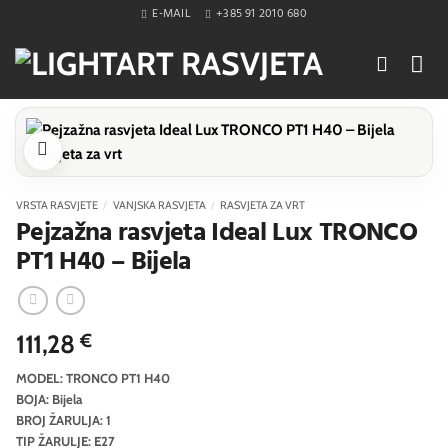
Skip
E-MAIL
+385 91 2010 680
to
content
VRSTA RASVJETE
/
VANJSKA RASVJETA
/
RASVJETA ZA VRT
Pejzažna rasvjeta Ideal Lux TRONCO
PT1 H40 – Bijela
111,28
€
MODEL: TRONCO PT1 H40
BOJA: Bijela
BROJ ŽARULJA: 1
TIP ŽARULJE: E27