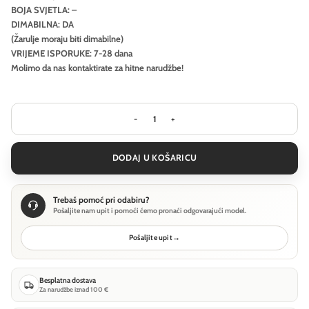
BOJA SVJETLA: –
DIMABILNA: DA
(Žarulje moraju biti dimabilne)
VRIJEME ISPORUKE: 7-28 dana
Molimo da nas kontaktirate za hitne narudžbe!
Pejzažna rasvjeta Ideal Lux TRONCO P
DODAJ U KOŠARICU
Trebaš pomoć pri odabiru?
Pošaljite nam upit i pomoći ćemo pronaći odgovarajući model.
Pošaljite upit
→
Besplatna dostava
Za narudžbe iznad 100 €