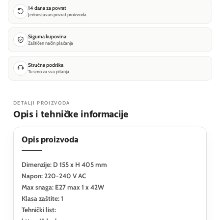
14 dana za povrat
Jednostavan povrat proizvoda
Sigurna kupovina
Zaštićen način plaćanja
Stručna podrška
Tu smo za sva pitanja
DETALJI PROIZVODA
Opis i tehničke informacije
Opis proizvoda
Dimenzije: D 155 x H 405 mm
Napon: 220-240 V AC
Max snaga: E27 max 1 x 42W
Klasa zaštite: 1
Tehnički list: