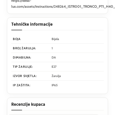
https://ideal-
lux.com/assets/instructions/248264_ISTR001_TRONCO_PT1_H40
Tehničke informacije
BOJA
Bijela
BROJ ŽARULJA:
1
DIMABILNA:
DA
TIP ŽARULJE:
E27
IZVOR SVJETLA:
Žarulja
IP ZAŠTITA:
IP65
Recenzije kupaca