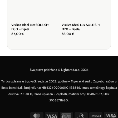
Visilica Ideal Lux SOLE SP1
Visilica Ideal Lux SOLE SP1
Visi
D30 – Bijela
D20 – Bijela
Crn
87,00
€
83,00
€
60
Sva prava pridržana © Lightart d.o.o. 2026
Tvrtka upisana u trgovački registar 2023. godine – Trgovački sud u Zagrebu, račun u
Erste banci d.d., broj računa: HR4224020061101195846, iznos temeljnoga kapitala
društva: 2.500 €, iznos uplaćen u cijelosti, matični broj: 05869382, OIB:
51068711660.
MasterCard
Visa
American
Dinners
Revolut
V