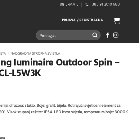
E-MAIL
+385 91 2010 680
PRIJAVA / REGISTRACIJA
Pretraži:
JETA
/
NADGRADNA STROPNA SVJETLA
ing luminaire Outdoor Spin –
10CL-L5W3K
rijal difuzora: staklo. Boje: grafit, bijela. Rotirajući svjetlosni element za
0°. Visok stupanj zaštite: IP54. LED izvor svjetla, temperatura boje: 3000K.
ana