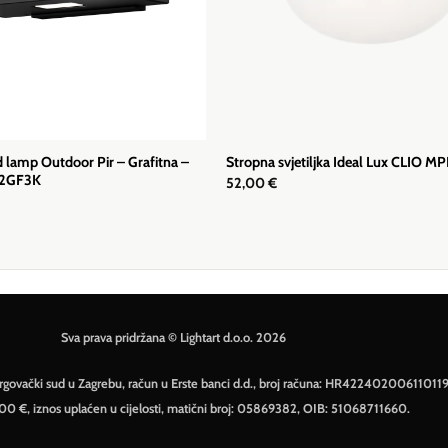
 lamp Outdoor Pir – Grafitna –
Stropna svjetiljka Ideal Lux CLIO MP
2GF3K
52,00
€
Sva prava pridržana © Lightart d.o.o. 2026
– Trgovački sud u Zagrebu, račun u Erste banci d.d., broj računa: HR42240200611011
500 €, iznos uplaćen u cijelosti, matični broj: 05869382, OIB: 51068711660.