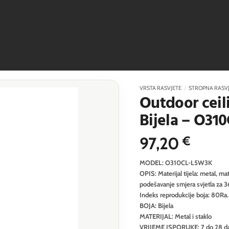
VRSTA RASVJETE
/
STROPNA RASV
Outdoor ceil
Bijela – O3
97,20
€
MODEL: O310CL-L5W3K
OPIS: Materijal tijela: metal, mate
podešavanje smjera svjetla za 36
Indeks reprodukcije boja: 80Ra.
BOJA: Bijela
MATERIJAL: Metal i staklo
VRIJEME ISPORUKE: 7 do 28 d