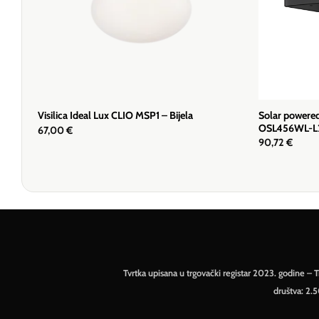
Solar powered
Visilica Ideal Lux CLIO MSP1 – Bijela
OSL456WL-L
67,00
€
90,72
€
Tvrtka upisana u trgovački registar 2023. godine 
društva: 2.