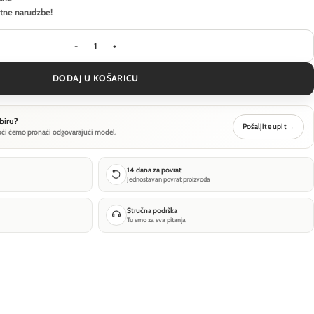
itne narudzbe!
Outdoor ceiling luminaire Outdoor Spin - Bijela -
DODAJ U KOŠARICU
biru?
Pošaljite upit
→
oći ćemo pronaći odgovarajući model.
14 dana za povrat
Jednostavan povrat proizvoda
Stručna podrška
Tu smo za sva pitanja