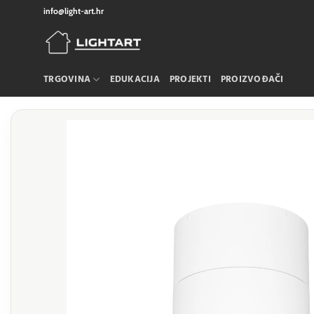
Skip
info@light-art.hr
to
content
TRGOVINA
EDUKACIJA
PROJEKTI
PROIZVOĐAČI