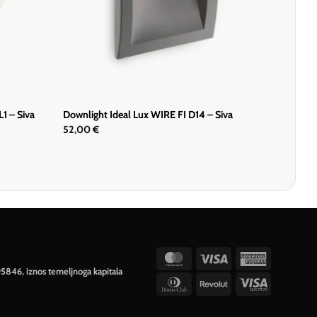
L1 – Siva
Downlight Ideal Lux WIRE FI D14 – Siva
52,00
€
MasterCard
Visa
American
95846, iznos temeljnoga kapitala
Express
Dinners
Revolut
Visa
Club
Electron