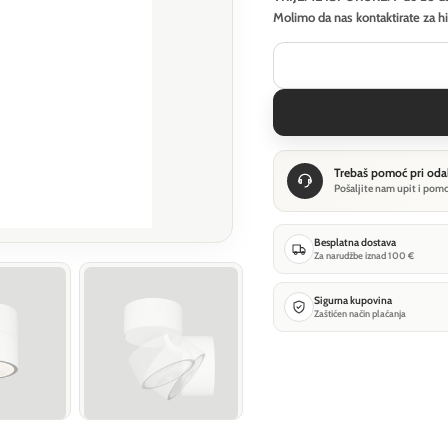
Molimo da nas kontaktirate za h
Trebaš pomoć pri oda
Pošaljite nam upit i pom
Besplatna dostava
Za narudžbe iznad 100 €
Sigurna kupovina
Zaštićen način plaćanja