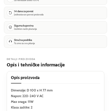
Za narudžbe iznad 100 €
14 dana za povrat
Jednostavan povrat proizvoda
Sigurna kupovina
Zaštićen način plaćanja
Stručna podrška
Tu smo za sva pitanja
DETALJI PROIZVODA
Opis i tehničke informacije
Opis proizvoda
Dimenzije: D 100 x H 77 mm
Napon: 220-240 V AC
Max snaga: 11W
Klasa zaštite: 2