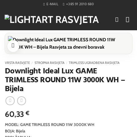
Skip
E-MAIL
+385 91 2010 680
to
content
VRSTA RASVJETE
/
STROPNA RASVJETA
/
TRIMLESS UGRADBENA RASVJETA
Downlight Ideal Lux GAME
TRIMLESS ROUND 11W 3000K WH –
Bijela
60,33
€
MODEL: GAME TRIMLESS ROUND 11W 3000K WH
BOJA: Bijela