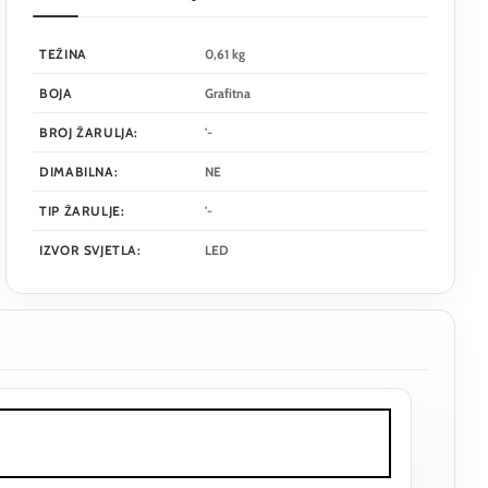
TEŽINA
0,61 kg
BOJA
Grafitna
BROJ ŽARULJA:
'-
DIMABILNA:
NE
TIP ŽARULJE:
'-
IZVOR SVJETLA:
LED