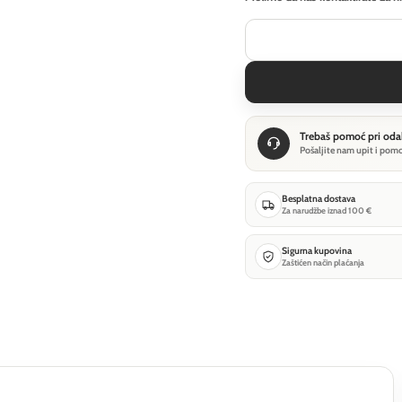
Trebaš pomoć pri oda
Pošaljite nam upit i pom
Besplatna dostava
Za narudžbe iznad 100 €
Sigurna kupovina
Zaštićen način plaćanja