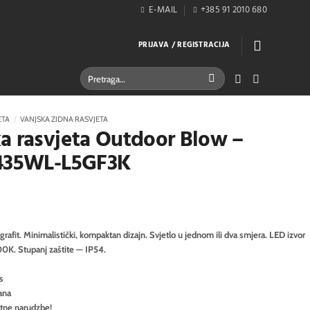
E-MAIL
+385 91 2010 680
PRIJAVA / REGISTRACIJA
Pretraži:
ETA
/
VANJSKA ZIDNA RASVJETA
a rasvjeta Outdoor Blow –
O435WL-L5GF3K
grafit. Minimalistički, kompaktan dizajn. Svjetlo u jednom ili dva smjera. LED izvor
00K. Stupanj zaštite — IP54.
s
ana
itne narudzbe!