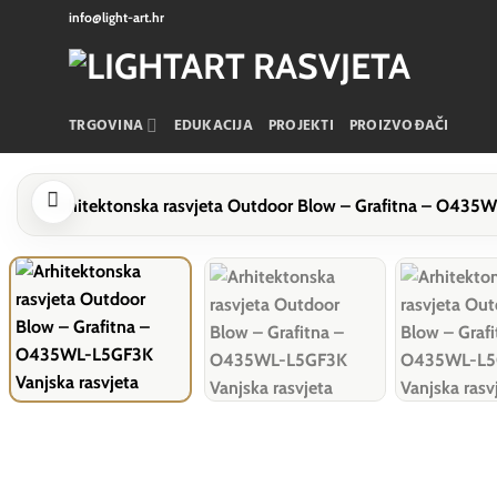
Skip
info@light-art.hr
to
content
TRGOVINA
EDUKACIJA
PROJEKTI
PROIZVOĐAČI