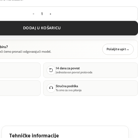
Arhitektonska rasvjeta Outdoor Blow - Grafitna -
DODAJ U KOŠARICU
biru?
Pošaljite upit
→
oći ćemo pronaći odgovarajući model.
14 dana za povrat
Jednostavan povrat proizvoda
Stručna podrška
Tu smo za sva pitanja
Tehničke informacije