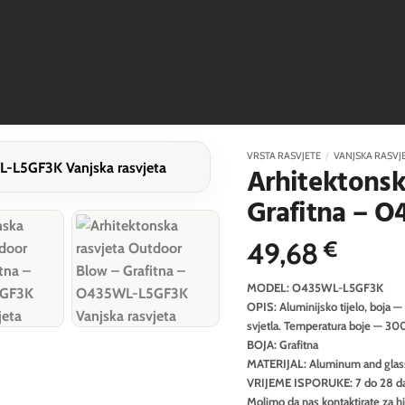
VRSTA RASVJETE
/
VANJSKA RASVJ
Arhitektonsk
Grafitna – 
49,68
€
MODEL: O435WL-L5GF3K
OPIS: Aluminijsko tijelo, boja — 
svjetla. Temperatura boje — 30
BOJA: Grafitna
MATERIJAL: Aluminum and glas
VRIJEME ISPORUKE: 7 do 28 d
Molimo da nas kontaktirate za h